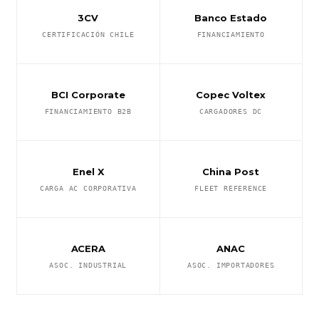
3CV
Banco Estado
CERTIFICACIÓN CHILE
FINANCIAMIENTO
BCI Corporate
Copec Voltex
FINANCIAMIENTO B2B
CARGADORES DC
Enel X
China Post
CARGA AC CORPORATIVA
FLEET REFERENCE
ACERA
ANAC
ASOC. INDUSTRIAL
ASOC. IMPORTADORES