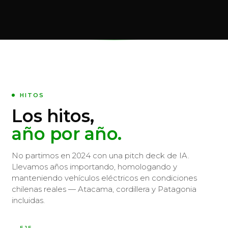
directo a Chile.
HITOS
Los hitos,
año por año.
No partimos en 2024 con una pitch deck de IA.
Llevamos años importando, homologando y
manteniendo vehículos eléctricos en condiciones
chilenas reales — Atacama, cordillera y Patagonia
incluidas.