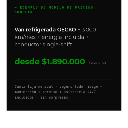
— EJEMPLO DE MODELO DE PRICING
MODULAR
Van refrigerada GECKO
+ 3.000
km/mes + energía incluida +
conductor single-shift
desde $1.890.000
/ mes + IVA
Cuota fija mensual · seguro todo riesgo +
mantención + permiso + asistencia 24/7
incluidos · sin sorpresas.