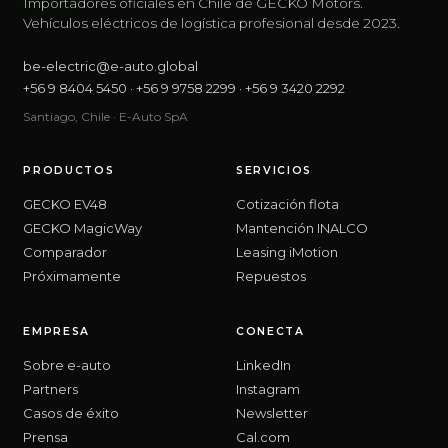
Importadores oficiales en Chile de GECKO Motors.
Vehículos eléctricos de logística profesional desde 2023.
be-electric@e-auto.global
+56 9 8404 5450
·
+56 9 9758 2299
·
+56 9 3420 2292
Santiago, Chile · E-Auto SpA
PRODUCTOS
SERVICIOS
GECKO EV48
Cotización flota
GECKO MagicWay
Mantención INALCO
Comparador
Leasing iMotion
Próximamente
Repuestos
EMPRESA
CONECTA
Sobre e-auto
LinkedIn
Partners
Instagram
Casos de éxito
Newsletter
Prensa
Cal.com