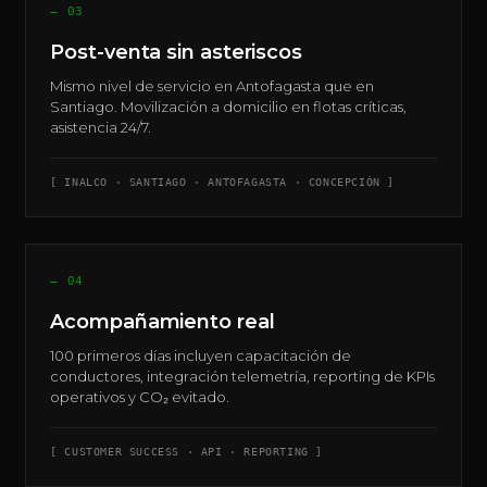
— 03
Post-venta sin asteriscos
Mismo nivel de servicio en Antofagasta que en
Santiago. Movilización a domicilio en flotas críticas,
asistencia 24/7.
[ INALCO · SANTIAGO · ANTOFAGASTA · CONCEPCIÓN ]
— 04
Acompañamiento real
100 primeros días incluyen capacitación de
conductores, integración telemetría, reporting de KPIs
operativos y CO₂ evitado.
[ CUSTOMER SUCCESS · API · REPORTING ]