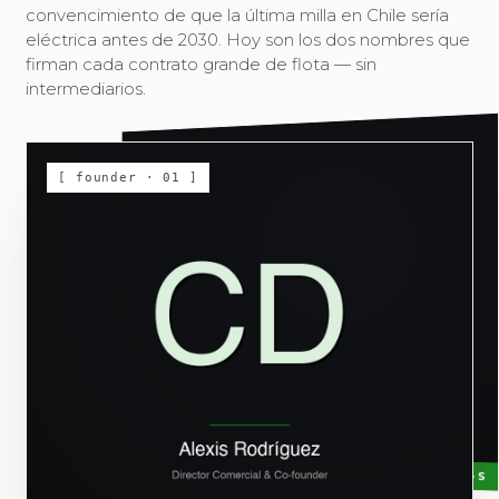
convencimiento de que la última milla en Chile sería
eléctrica antes de 2030. Hoy son los dos nombres que
firman cada contrato grande de flota — sin
intermediarios.
[ founder · 02 ]
[ founder · 01 ]
CHRIS-S