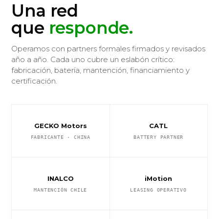
Una red
que
responde.
Operamos con partners formales firmados y revisados
año a año. Cada uno cubre un eslabón crítico:
fabricación, batería, mantención, financiamiento y
certificación.
GECKO Motors
CATL
FABRICANTE · CHINA
BATTERY PARTNER
INALCO
iMotion
MANTENCIÓN CHILE
LEASING OPERATIVO