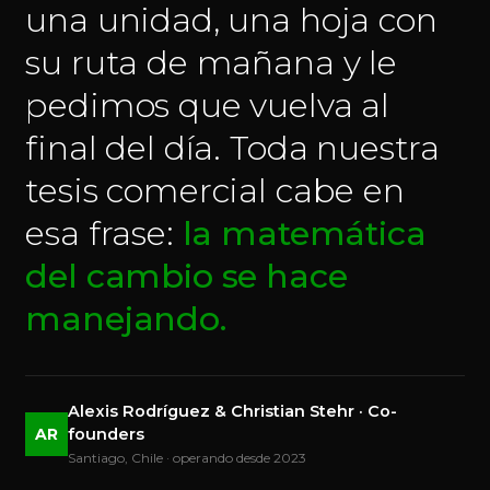
una unidad, una hoja con
su ruta de mañana y le
pedimos que vuelva al
final del día. Toda nuestra
tesis comercial cabe en
esa frase:
la matemática
del cambio se hace
manejando.
Alexis Rodríguez & Christian Stehr · Co-
— PLATAFORMA GECKO · ENSAMBLAJE CERTIFICADO
AR
founders
Tecnología globalmente
Santiago, Chile · operando desde 2023
probada.
Importada