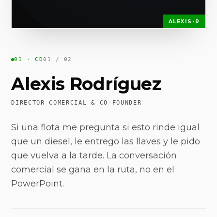
ALEXIS-R
01 · CD
01
/ 02
Alexis Rodríguez
DIRECTOR COMERCIAL & CO-FOUNDER
Si
una
flota
me
pregunta
si
esto
rinde
igual
que
un
diesel,
le
entrego
las
llaves
y
le
pido
que
vuelva
a
la
tarde.
La
conversación
comercial
se
gana
en
la
ruta,
no
en
el
PowerPoint.