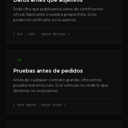
Datos antes que adjetivos
Toda cifra que publicamos viene de certificación
oficial, fabricante o nuestra propia flota. Si no
podemos verificarla, no la usamos.
[ 3CV · CATL · GECKO OFICIAL ]
— 02
Pruebas antes de pedidos
Antes de cualquier contrato grande, ofrecemos
prueba real en tu ruta. Si el vehículo no rinde lo que
decimos, no avanzamos.
[ TEST DRIVE · PILOT FLEET ]