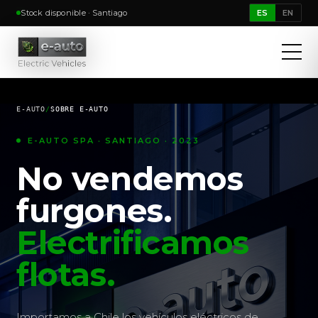
Stock disponible · Santiago
ES
EN
E-AUTO
/
SOBRE E-AUTO
E-AUTO SPA · SANTIAGO · 2023
No vendemos
furgones.
Electrificamos
flotas.
Importamos a Chile los vehículos eléctricos de