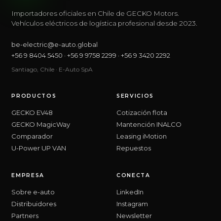
Importadores oficiales en Chile de GECKO Motors.
Vehículos eléctricos de logística profesional desde 2023.
be-electric@e-auto.global
+56 9 8404 5450
·
+56 9 9758 2299
·
+56 9 3420 2292
Santiago, Chile · E-Auto SpA
PRODUCTOS
SERVICIOS
GECKO EV48
Cotización flota
GECKO MagicWay
Mantención INALCO
Comparador
Leasing iMotion
U-Power UP VAN
Repuestos
EMPRESA
CONECTA
Sobre e-auto
LinkedIn
Distribuidores
Instagram
Partners
Newsletter