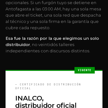
opcionales. Si un furgón tuyo se detiene en
Antofagasta a las 03:00 AM, hay una sola mesa
que abre el ticket, una sola red que despacha
al técnico y una sola firma en la garantía que
cubre cada repuesto.
Esa fue la razón por la que elegimos un solo
distribuidor
, no veintidós talleres
independientes con discursos distintos.
VIGENTE
— CERTIFICADO DE DISTRIBUCIÓN
OFICIAL
INALCO,
distribuidor oficial