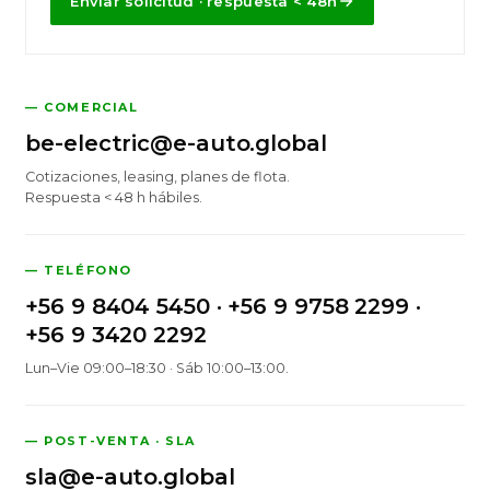
Enviar solicitud · respuesta < 48h
— COMERCIAL
be-electric@e-auto.global
Cotizaciones, leasing, planes de flota.
Respuesta < 48 h hábiles.
— TELÉFONO
+56 9 8404 5450
·
+56 9 9758 2299
·
+56 9 3420 2292
Lun–Vie 09:00–18:30 · Sáb 10:00–13:00.
— POST-VENTA · SLA
sla@e-auto.global