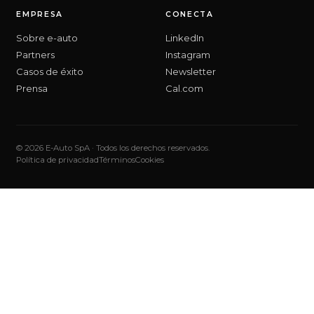
EMPRESA
CONECTA
Sobre e-auto
LinkedIn
Partners
Instagram
Casos de éxito
Newsletter
Prensa
Cal.com
© 2026 E-Auto SpA · Todos los derechos reservados.
Política de privacidad
Términos
Cookies