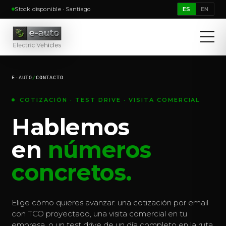
Stock disponible · Santiago
ES
EN
E-AUTO
/
CONTACTO
COTIZACIÓN · TEST DRIVE · VISITA COMERCIAL
Hablemos
en
números
concretos.
Elige cómo quieres avanzar: una cotización por email
con TCO proyectado, una visita comercial en tu
empresa, o un test drive de un día completo en la ruta