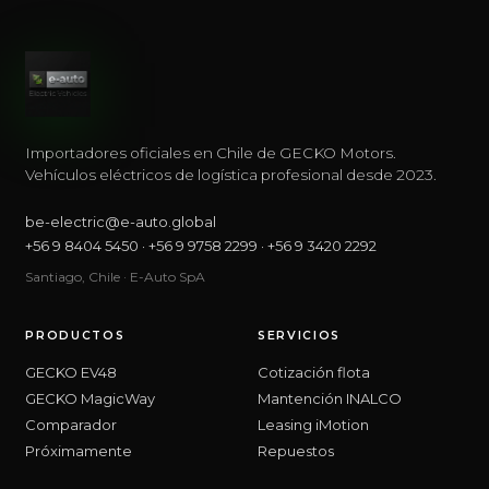
Importadores oficiales en Chile de GECKO Motors.
Vehículos eléctricos de logística profesional desde 2023.
be-electric@e-auto.global
+56 9 8404 5450
·
+56 9 9758 2299
·
+56 9 3420 2292
Santiago, Chile · E-Auto SpA
PRODUCTOS
SERVICIOS
GECKO EV48
Cotización flota
GECKO MagicWay
Mantención INALCO
Comparador
Leasing iMotion
Próximamente
Repuestos