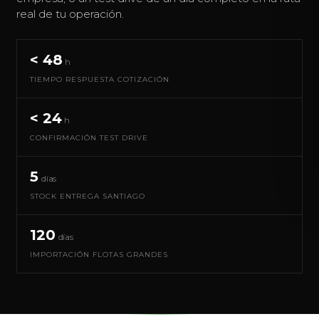
real de tu operación.
< 48
h
TIEMPO RESPUESTA COTIZACIÓN
< 24
h
CONFIRMACIÓN TEST DRIVE
5
días
STOCK ENTREGA SANTIAGO
120
días
IMPORTACIÓN FLOTAS GRANDES